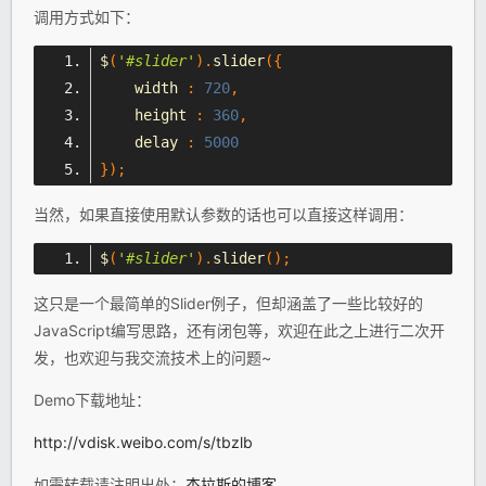
调用方式如下：
$
(
'#slider'
).
slider
({
    width 
:
720
,
    height 
:
360
,
    delay 
:
5000
});
当然，如果直接使用默认参数的话也可以直接这样调用：
$
(
'#slider'
).
slider
();
这只是一个最简单的Slider例子，但却涵盖了一些比较好的
JavaScript编写思路，还有闭包等，欢迎在此之上进行二次开
发，也欢迎与我交流技术上的问题~
Demo下载地址：
http://vdisk.weibo.com/s/tbzlb
如需转载请注明出处：
杰拉斯的博客