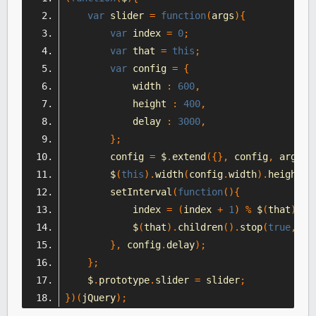
var
 slider 
=
function
(
args
){
var
 index 
=
0
;
var
 that 
=
this
;
var
 config 
=
{
            width 
:
600
,
            height 
:
400
,
            delay 
:
3000
,
};
        config 
=
 $
.
extend
({},
 config
,
 args
);
        $
(
this
).
width
(
config
.
width
).
height
(
c
        setInterval
(
function
(){
            index 
=
(
index 
+
1
)
%
 $
(
that
).
ch
            $
(
that
).
children
().
stop
(
true
,
fa
},
 config
.
delay
);
};
    $
.
prototype
.
slider 
=
 slider
;
})(
jQuery
);