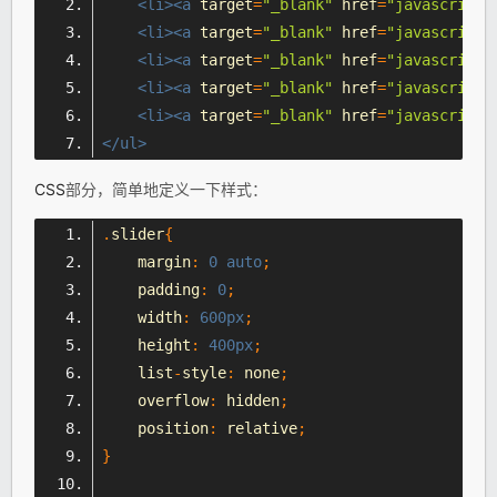
<li><a
target
=
"_blank"
href
=
"
javascript
:
<li><a
target
=
"_blank"
href
=
"
java
script:
<li><a
target
=
"_blank"
href
=
"javascript:
<li><a
target
=
"_blank"
href
=
"javascript:
<li><a
target
=
"_blank"
href
=
"javascript:
</ul>
CSS
部分，简单地定义一下样式：
.
slider
{
    margin
:
0
auto
;
    padding
:
0
;
    width
:
600px
;
    height
:
400px
;
    list
-
style
:
 none
;
    overflow
:
 hidden
;
    position
:
 relative
;
}