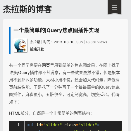
杰拉斯的博客
一个最简单的jQuery焦点图插件实现
杰拉斯
| 时间：
2013-03-10, Sun
| 18,381 views
前端开发
有一个同学需要在
网页
里用到简单的焦点图效果，在网上找了
许多
jQuery
插件都不甚满意，有一些效果虽然不错，但是根本
用不到那么多功能，大材小用不说，还会加大代码量，降低网
页
前端
性能
，于是花了十分钟写了一个最最简单的jQuery焦点
图插件，麻雀虽小，五脏俱全，可定制宽高，切换延迟。代码
如下：
HTML
部分，自然是一个非常简单的列表结构：
<ul
id
=
"slider"
class
=
"slider"
>