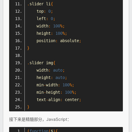
.
slider li
{
    top
:
0
;
    left
:
0
;
    width
:
100
%;
    height
:
100
%;
    position
:
 absolute
;
}
.
slider img
{
    width
:
auto
;
    height
:
auto
;
    min
-
width
:
100
%;
    min
-
height
:
100
%;
    text
-
align
:
 center
;
}
接下来是精髓部分，JavaScript：
(
function
(
$
){