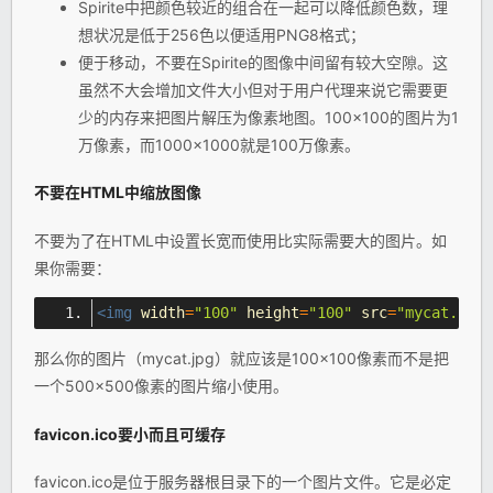
Spirite中把颜色较近的组合在一起可以降低颜色数，理
想状况是低于256色以便适用PNG8格式；
便于移动，不要在Spirite的图像中间留有较大空隙。这
虽然不大会增加文件大小但对于用户代理来说它需要更
少的内存来把图片解压为像素地图。100×100的图片为1
万像素，而1000×1000就是100万像素。
不要在
HTML
中缩放图像
不要为了在HTML中设置长宽而使用比实际需要大的图片。如
果你需要：
<img
width
=
"100"
height
=
"100"
src
=
"mycat.jpg"
那么你的图片（mycat.jpg）就应该是100×100像素而不是把
一个500×500像素的图片缩小使用。
favicon.ico要小而且可缓存
favicon.ico是位于服务器根目录下的一个图片文件。它是必定