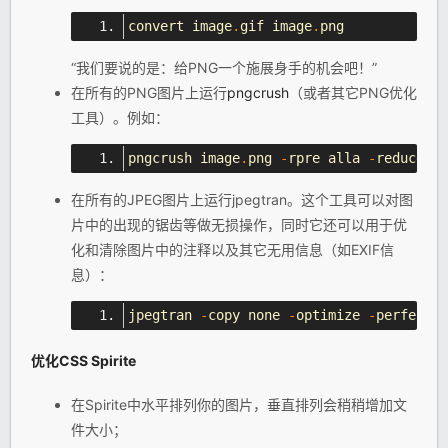
convert image
.
gif image
.
png
“我们要说的是：给PNG一个施展身手的机会吧！”
在所有的PNG图片上运行
pngcrush
（或者其它PNG优化
工具）。例如：
pngcrush image
.
png 
-
rpre alla 
-
reduce 
-
b
在所有的JPEG图片上运行jpegtran。这个工具可以对图
片中的出现的锯齿等做无损操作，同时它还可以用于优
化和清除图片中的注释以及其它无用信息（如EXIF信
息）：
jpegtran 
-
copy none 
-
optimize 
-
perfect s
优化
CSS
Spirite
在Spirite中水平排列你的图片，垂直排列会稍稍增加文
件大小；