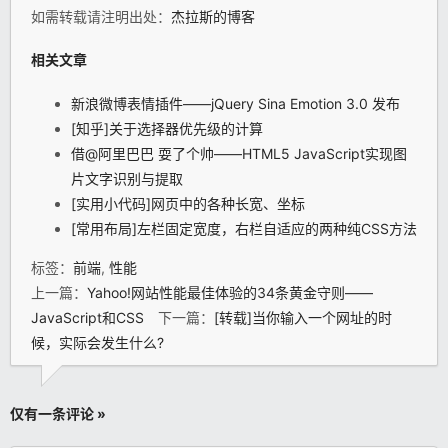
如需转载请注明出处：
杰拉斯的博客
相关文章
新浪微博表情插件——jQuery Sina Emotion 3.0 发布
[知乎]关于选择器优先级的计算
借@阿里巴巴 耍了个帅——HTML5 JavaScript实现图
片文字识别与提取
[实用小代码]网页中的各种长宽、坐标
[常用布局]左栏固定宽度，右栏自适应的两种纯CSS方法
标签：
前端
,
性能
上一篇：
Yahoo!网站性能最佳体验的34条黄金守则——
JavaScript和CSS
下一篇：
[转载]当你输入一个网址的时
候，实际会发生什么?
仅有一条评论 »