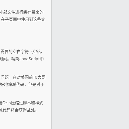
用外部文件进行缓存带来的
件，在子页面中使用到这些文
不需要的空白字符（空格、
。精简JavaScript中
。
问题。在对美国前10大网
更好地缩减代码，但是对于
用Gzip压缩过脚本和样式
消减代码将会获得益处。