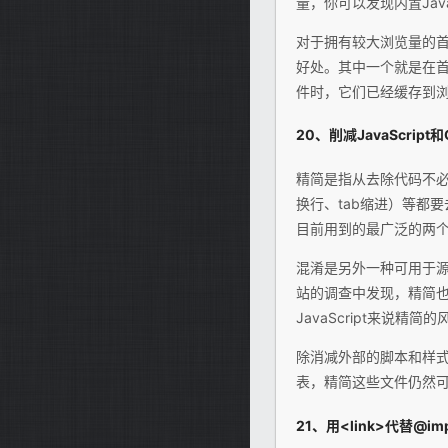
量，你可以发现内置Java
对于拥有较大浏览量的首
好处。其中一个就是在首页
件时，它们已经缓存到
20、削减JavaScript和
精简是指从去除代码不
换行、tab缩进）等都要去
目前用到的最广泛的两
混淆是另外一种可用于源
站的调查中发现，精简也
JavaScript来说精简
除消减外部的脚本和样式表
表，精简这些文件仍然可以
21、用<link>代替@imp