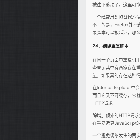
被往下移动了。这里可
一个经常用到的替代方法就
不幸的是，Firefox并
果脚本可以被延迟，那
24、剔除重复脚本
在同一个页面中重复引用J
查显示其中有两家存在
量。如果真的存在这种情况
在Internet Explo
而且它又不可缓存，它就
HTTP请求。
除增加额外的HTTP请求外
在重复运算JavaScrip
一个避免偶尔发生的两次引