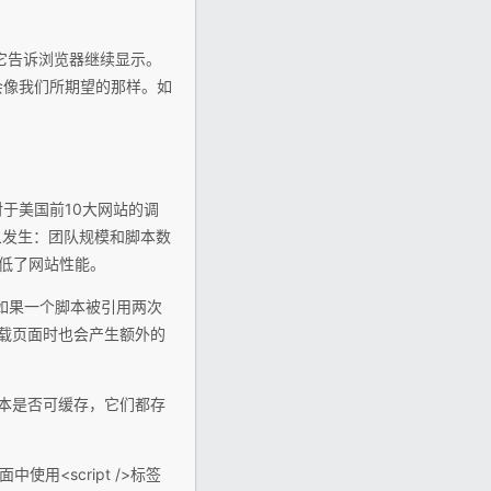
e，它告诉浏览器继续显示。
果也不会像我们所期望的那样。如
对于美国前10大网站的调
象发生：团队规模和脚本数
降低了网站性能。
rer中，如果一个脚本被引用两次
重载页面时也会产生额外的
不管脚本是否可缓存，它们都存
<script />标签