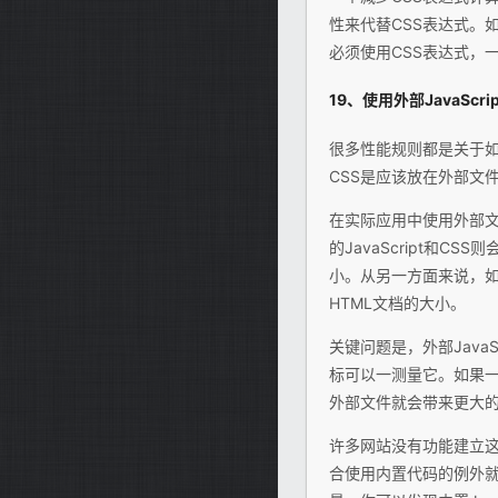
性来代替CSS表达式。
必须使用CSS表达式，
19、使用外部JavaScri
很多性能规则都是关于如
CSS是应该放在外部文
在实际应用中使用外部文件
的JavaScript和
小。从另一方面来说，如果
HTML文档的大小。
关键问题是，外部Java
标可以一测量它。如果
外部文件就会带来更大
许多网站没有功能建立这些
合使用内置代码的例外