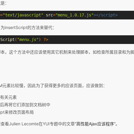
就是：
e
=
"text/javascript"
src
=
"menu_1.0.17.js"
></script>
nsertScript的方法来替代：
tScript
(
"menu.js"
)
?>
脚本，这个方法中还应该使用其它机制来处理脚本，如检查所属目录和为
访问DOM元素比较慢，因此为了获得更多的应该页面，应该做到：
有关元素
后再将它们添加到文档树中
ript来修改页面布局
Julien Lecomte在YUI专题中的文章
“高性能Ajax应该程序”
。