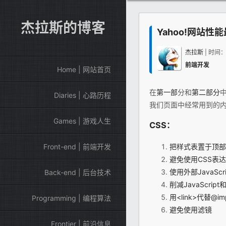
杰拉斯的博客
Yahoo!网站性
杰拉斯
| 时间
前端开发
Home | 网站首页
在
第一部
分和
第二部分
Diaries | 心路历程
我们页面中经常用到的
Games | 游戏人生
CSS：
把样式表置于顶部
Front-end | 前端开发
避免使用CSS表达式
使用外部JavaScr
Back-end | 后台技术
削减JavaScript
用<link>代替@imp
Programming | 编程算法
避免使用滤镜
Frontier | 前沿信息