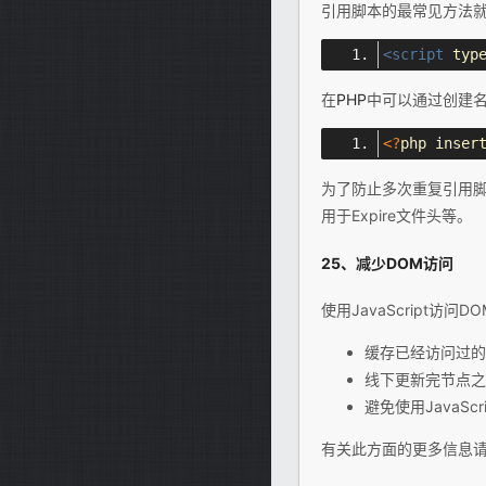
引用脚本的最常见方法
<script
typ
在
PHP
中可以通过创建名为i
<?
php inser
为了防止多次重复引用
用于Expire文件头等。
25、减少DOM访问
使用JavaScript
缓存已经访问过的
线下更新完节点之
避免使用JavaSc
有关此方面的更多信息请查看