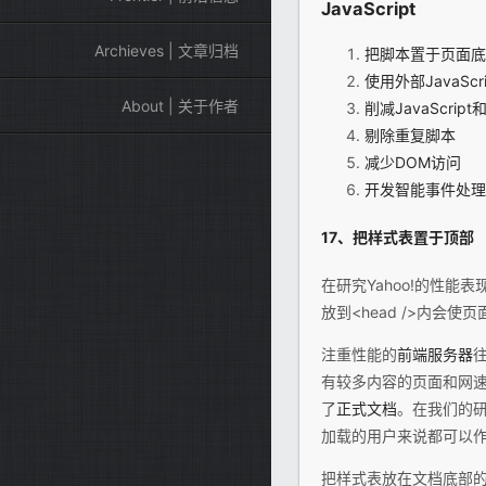
Java
Script
Archieves | 文章归档
把脚本置于页面底
使用外部JavaScr
About | 关于作者
削减JavaScript
剔除重复脚本
减少DOM访问
开发智能事件处理
17、把样式表置于顶部
在研究Yahoo!的性能
放到<head />内会
注重性能的
前端
服务器
有较多内容的页面和网
了
正式文档
。在我们的
加载的用户来说都可以
把样式表放在文档底部的问