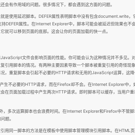
能还会有作用域的问题。很多情况下，都会遇到这方面的问题。
是使用延迟脚本。DEFER属性表明脚本中没有包含document.writ
不支持DEFER属性。在Internet Explorer中，脚本可能会被延迟但效
么它就可以移到页面的底部。这会让你的页面加载的快一点。
avaScript文件会影响页面的性能。你可能会认为这种情况并不多见。
重复引用脚本的情况。有两种主要因素导致一个脚本被重复引用的奇怪现
，重复脚本会引起不必要的HTTP请求和无用的JavaScript运算，这
rer中会产生不必要的HTTP请求，而在Firefox却不会。在Internet Explo
会在页面加载过程中产生两次HTTP请求。即时脚本可以缓存，当用户
，多次运算脚本也会浪费时间。在Internet Explorer和Firefox中
t的问题。
用同一脚本的方法是在模板中使用脚本管理模块引用脚本。在HTML页面中使用