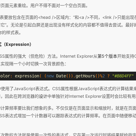
的页面元素重绘。用户不得不面对一个空白页面。
要放包含在页面的<head />区域内：“和<a />不同，<link />只能出现在
它”。无论是引起白屏还是出现没有样式化的内容都不值得去尝试。最好的
载你的样式表。
Expression）
属性的强大（但危险）方法。Internet Explorer从
第5个版本
开始支持
以实现隔一个小时切换一次背景颜色：
color
:
 expression
(
(
new
Date
()).
getHours
()%
2
?
"#B8D4FF"
中使用了JavaScript表达式。CSS属性根据JavaScript表达式的计算结果来
用，因此在跨浏览器的
设计
中单独针对Internet Explorer设置时会比较有
的计算频率要比我们想象的多。不仅仅是在页面显示和缩放时，就是在页
SS表达式增加一个计数器可以跟踪表达式的计算频率。在页面中随便移
。
算次数的方法就是使用一次性的表达式，它在第一次运行时将结果赋给指