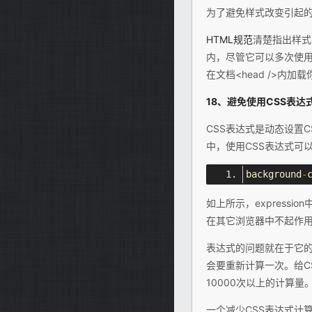
为了避免样式改变引起
HTML规范
清楚指出样式表
内，尽管它可以多次使用
在文档<head />内加
18、避免使用CSS表达式（
CSS表达式是动态设置CSS
中，使用CSS表达式可
background
-
如上所示，expression
在其它浏览器中不起作
表达式的问题就在于它
会要重新计算一次。给C
10000次以上的计算量
一个减少CSS表达式计