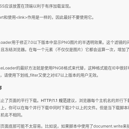
SS应该放置在顶端以利于有序加载呈现。
ort和使用<link>作用是一样的，因此最好不要使用它。
ageLoader用于修正7.0以下版本中显示PNG图片的半透明效果。这个滤
并且冻结浏览器。在每一个元素（不仅仅是图片）它都会运算一次，增加
mageLoader的最好方法就是使用PNG8格式来代替，这种格式能在IE中
ader，请使用下划线_filter又使之对IE7以上版本的用户无效。
部
阻止了页面的平行下载。
HTTP/1.1 规范
建议，浏览器每个主机名的并行下
名上，你可以在每个并行下载中同时下载2个以上的文件。但是当下载脚本
主机名不相同。
面底部可能不太容易。比如说，如果脚本中使用了document.write