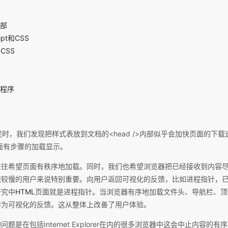
部
ipt和CSS
和CSS
程序
表现时，我们发现把样式表放到文档的<head />内部似乎会加快页面的下
使页面有步骤的加载显示。
往往希望页面有秩序地加载。同时，我们也希望浏览器把已经接收到内容
速较慢的用户来说特别重要。向用户返回可视化的反馈，比如进程指针，
研究中
HTML
页面就是进程指针。当浏览器有序地加载文件头、导航栏、顶部
作为可视化的反馈。这从整体上改善了用户体验。
题是在包括Internet Explorer在内的很多浏览器中这会中止内容的