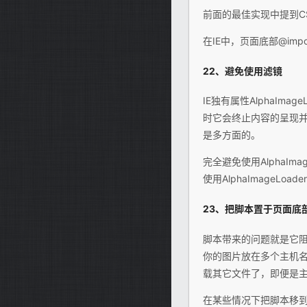
前面的最佳实现中提到C
在IE中，页面底部@imp
22、避免使用滤镜
IE独有属性AlphaIm
时它会终止内容的呈现
是多方面的。
完全避免使用AlphaI
使用AlphaImageLo
23、把脚本置于页面底
脚本带来的问题就是它
你的图片放在多个主机
载其它文件了，即便是
在某些情况下把脚本移到页