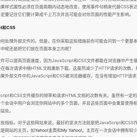
如果样式属性必须在页面周期内动态地改变，使用事件句柄来代替CSS表
一定要记住它们要计算成千上万次并且可能会对你页面的性能产生影响。
pt和CSS
何处理外部文件的。但是，在你采取这些措施前你可能会问到一个更基本的问题
件中呢还是把它们放在页面本身之内呢？
可以提高页面速度，因为JavaScript和CSS文件都能在浏览器中产生
CSS则会在每次请求中随HTML文档重新下载。这虽然减少了HTTP请求的次数
外部文件中的JavaScript和CSS被浏览器缓存，在没有增加HTTP
Script和CSS文件缓存的频率和请求HTML文档的次数有关。虽然有一
一个会话中用户会浏览你网站中的多个页面，并且这些页面中会重复使用
的益处。
指标。对于这些网站来说，最好的坚决方法就是把JavaScript和CS
就是网站的主页，如
Yahoo!主页
和
My Yahoo!
。主页在一次会话中拥有较