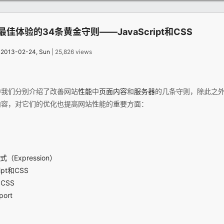
能最佳体验的34条黄金守则——JavaScript和CSS
：
2013-02-24, Sun
| 25,826 views
中我们分别介绍了改善网站
性能
中
页面内容
和
服务器
的几条守则，除此之
内容，对它们的优化也提高网站性能的重要方面：
（Expression）
ipt和CSS
和CSS
ort