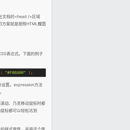
文档的<head />区域
方案就是按照HTML
规范
CSS表达式。下面的例子
:
"#F08A00"
);
设置。expression方法
用。
面滚动、乃至移动鼠标时都
动鼠标都可以轻松达到
定的样式属性，并用这个属