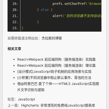
		prefs
.
setCharPref
(
'browser.st
}
else
{
		alert
(
'您的浏览器不支持自动自动设
}
}
如需转载请注明出处：
杰拉斯的博客
相关文章
React+Webpack 前后端同构（服务端渲染）实践篇
React+Webpack 前后端同构（服务端渲染）理论篇
[设计模式]JavaScript钩子机制的应用场景与实现
[小积累]不同浏览器中阻止默认事件、冒泡的方法
借@阿里巴巴 耍了个帅——HTML5 JavaScript实现图
片文字识别与提取
标签：
JavaScript
上一篇：
Highcharts: 非常漂亮的免费纯JavaScript图表库