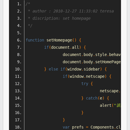
/*
 * author : 2010-12-27 11:33:02 teresa
 * discription: set homepage
 */
function
 setHomepage
()
{
if
(
document
.
all
)
{
		document
.
body
.
style
.
behavior 
		document
.
body
.
setHomePage
(
win
}
else
if
(
window
.
sidebar
)
{
if
(
window
.
netscape
)
{
try
{
				netscape
.
secu
}
catch
(
e
)
{
				alert
(
"该操作被
}
}
var
 prefs 
=
Components
.
classe