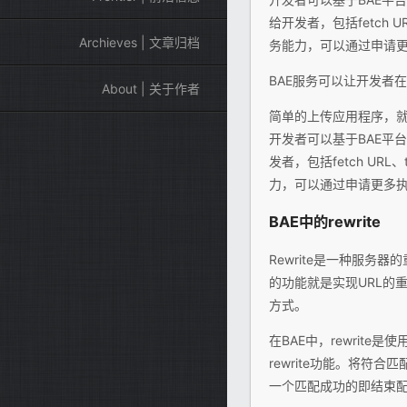
给开发者，包括fetch URL
Archieves | 文章归档
务能力，可以通过申请
BAE服务可以让开发者
About | 关于作者
简单的上传应用程序，就
开发者可以基于BAE平台
发者，包括fetch UR
力，可以通过申请更多
BAE中的rewrite
Rewrite是一种服务
的功能就是实现URL的重写
方式。
在BAE中，rewrite
rewrite功能。将符
一个匹配成功的即结束配