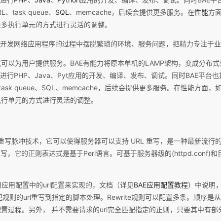
、task queue、
SQL
、memcache，后续会提供更多服务。在
性能
方
更多执行单元的方式进行灵活的调整。
在开发网络应用程序的过程中摆脱繁琐的环境、服务问题，把精力专注于
可以为用户提供服务。BAE有能力将原本单机的LAMP架构，变成分布式
进行PHP、Java、Pyt应用的开发、编译、发布、调试。同时BAE平台
L、task queue、SQL、memcache，后续会提供更多服务。在性能方
执行单元的方式进行灵活的调整。
器的重写脉冲技术，它可以使得服务器可以支持 URL 重写，是一种最新流行的服
，它的正则表达式是基于Perl语言。可基于服务器级的(httpd.conf)和目录级
是使用应用配置中的url配置来实现的，文档（详见
BAE应用配置教程
）中说明，u
合匹配规则的url重写到指定的脚本处理。Rewrite规则可以配置多条。顺序
置过程。另外， 并不需要请求的uri完全匹配指定的正则，只要其中有部