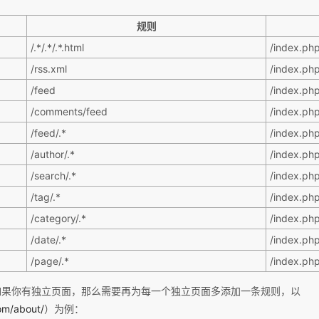
规则
/.*/.*/.*.html
/index.ph
/rss.xml
/index.ph
/feed
/index.ph
/comments/feed
/index.ph
/feed/.*
/index.ph
/author/.*
/index.ph
/search/.*
/index.ph
/tag/.*
/index.ph
/category/.*
/index.ph
/date/.*
/index.ph
/page/.*
/index.ph
如果你有独立页面，那么需要再为每一个独立页面多添加一条规则，以
om/about/
）为例：