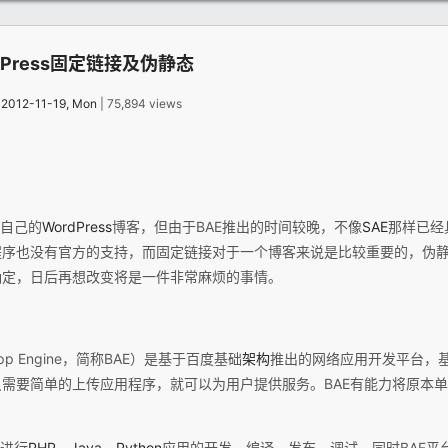
dPress固定链接及伪静态
：
2012-11-19, Mon
| 75,894 views
了自己的
WordPress
博客，但由于BAE推出的时间较晚，不像
SAE
那样已经
s博客程序也没有官方的支持，而固定链接对于一个博客来说是比较重要的，伪
确定，日后再想改变将是一件非常麻烦的事情。
pp Engine，简称BAE）是基于百度基础
架构
推出的网络应用开发平台，基
只需要简单的上传应用程序，就可以为用户提供服务。BAE有能力将原本单
台进行
PHP
、
Java
、
Python
应用的开发、编译、发布、调试。同时BAE平