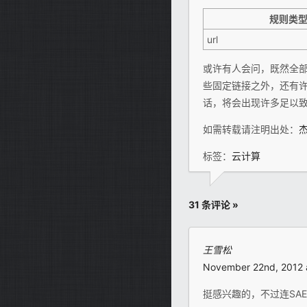
规则类
url
或许有人会问，既然全部都是
些固定链接之外，还有许多路
话，将会出现许多足以
如需转载请注明出处：
标签：
云计算
31 条评论 »
王雪松
November 22nd, 2012 
挺感兴趣的，不过连SA