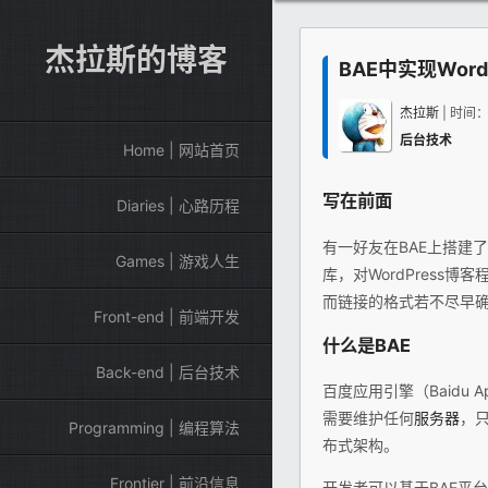
杰拉斯的博客
BAE中实现Wor
杰拉斯
| 时间
后台技术
Home | 网站首页
写在前面
Diaries | 心路历程
有一好友在BAE上搭建
Games | 游戏人生
库，对WordPres
而链接的格式若不尽早
Front-end | 前端开发
什么是BAE
Back-end | 后台技术
百度应用引擎（Baidu A
需要维护任何
服务器
，
Programming | 编程算法
布式架构。
Frontier | 前沿信息
开发者可以基于BAE平