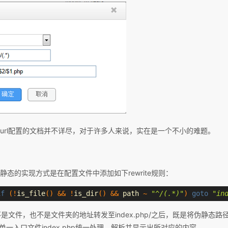
对url配置的文档并不详尽，对于许多人来说，实在是一个不小的难题。
ss伪静态的实现方式是在配置文件中添加如下rewrite规则：
if
(!
is_file
()
&&
!
is_dir
()
&&
 path 
~
"^/(.*)"
)
goto
"in
文件，也不是文件夹的地址转发至index.php/之后，既是将伪静态路径作为
，由单一入口文件index.php统一处理，解析并显示出所对应的内容。