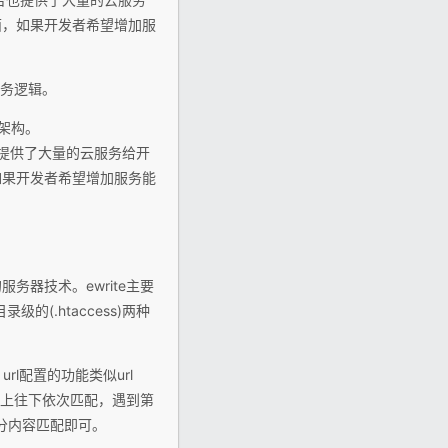
面，如果开发者希望增加服
业务逻辑。
架构。
也提供了大量的云服务给开
面，如果开发者希望增加服务能
务器技术。ewrite主要
的(.htaccess)两种
rl配置的功能类似url
是从上往下依次匹配，遇到第
分内容匹配即可。