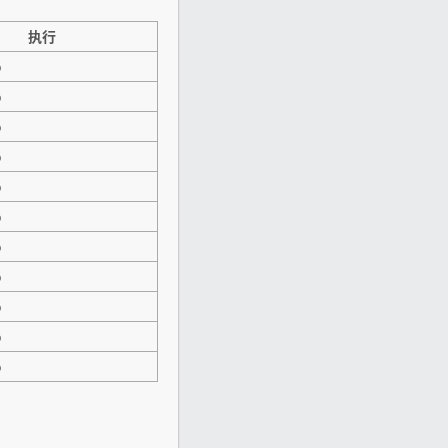
执行
p
p
p
p
p
p
p
p
p
p
p