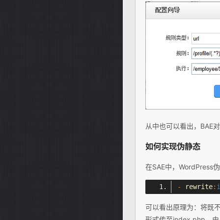
从中也可以看出，BAE
如何实现伪静态
在SAE中，WordPre
-
 rewrite
:
可以看出原理为：将既不是
形式传至index.php