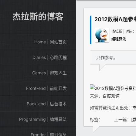
杰拉斯的博客
2012数模A题参
杰拉斯
| 时间
编程算法
Home | 网站首页
Diaries | 心路历程
只作参考。
Games | 游戏人生
Front-end | 前端开发
来源：
百度知道
Back-end | 后台技术
如需转载请注明出处：
Programming | 编程算法
标签：
上一篇：
[
Frontier | 前沿信息