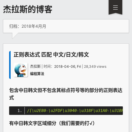
杰拉斯的博客
归档：2018年4月月
正则表达式 匹配 中文/日文/韩文
杰拉斯
| 时间：
2018-04-06, Fri
| 28,349 views
编程算法
包含中日韩文但不包含其标点符号等的部分的正则表达
式
/[\u2E80-\u2FDF\u3040-\u318F\u31A0-\u31BF\u3
有中日韩文字区域细分（我们需要的打√）