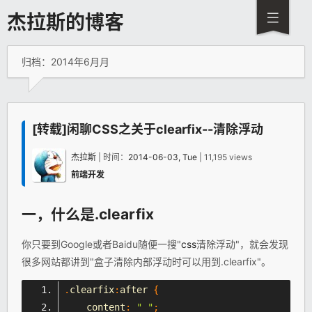
杰拉斯的博客
归档：2014年6月月
[转载]闲聊CSS之关于clearfix--清除浮动
杰拉斯
| 时间：
2014-06-03, Tue
| 11,195 views
前端开发
一，什么是.clearfix
你只要到Google或者Baidu随便一搜"
css
清除浮动"，就会发现
很多网站都讲到"盒子清除内部浮动时可以用到.clearfix"。
.
clearfix
:
after 
{
    content
:
" "
;