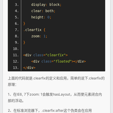
    display
:
 block
;
    clear
:
 both
;
    height
:
0
;
}
.
clearfix 
{
    zoom
:
1
;
}
<
div 
class
=
"clearfix"
>
<
div 
class
=
"floated"
></
div
>
</
div
>
上面的代码就是.clearfix的定义和应用，简单的说下.clearfix的
原理：
1、在IE6, 7下zoom: 1会触发hasLayout，从而使元素闭合内
部的浮动。
2、在标准浏览器下，.clearfix:after这个伪类会在应用