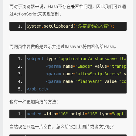
而对于浏览器来说，Flash不存在
兼容性
问题，因此我们可以通
过ActionScript来实现复制：
System
.
setClipboard
(
"你要复制的内容"
);
而网页中要做的是显示并通过flashvars将内容传给Flash。
<object
type
=
"application/x-shockwave-flash"
<param
name
=
"wmode"
value
=
"transparen
<param
name
=
"allowScriptAccess"
value
<param
name
=
"flashvars"
value
=
"cont
</object>
也有一种更加简洁的方法：
<embed
width
=
"16"
height
=
"16"
type
=
"applicati
当然现在只是一片空白，怎么给它加上图片或者文字呢？