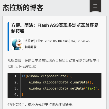
杰拉斯的博客
方便、简洁：Flash AS3实现多浏览器兼容复
制按钮
杰拉斯
| 时间：
2012-05-06, Sun
| 34,371 views
前端开发
众所周知，在
网页
中若想实现点击按钮自动复制到剪贴板中可
以用以下代码实现：
if
(
window
.
clipboardData
)
{
    window
.
clipboardData
.
clearData
();
    window
.
clipboardData
.
setData
(
"text"
,
"这
}
但可惜的是，这种方式只支持IE内核浏览器。