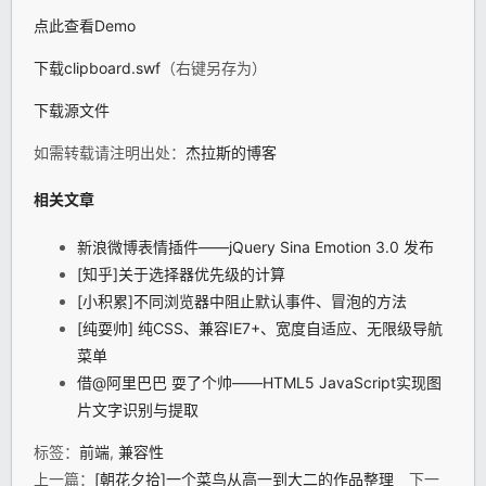
点此查看Demo
下载clipboard.swf
（右键另存为）
下载源文件
如需转载请注明出处：
杰拉斯的博客
相关文章
新浪微博表情插件——jQuery Sina Emotion 3.0 发布
[知乎]关于选择器优先级的计算
[小积累]不同浏览器中阻止默认事件、冒泡的方法
[纯耍帅] 纯CSS、兼容IE7+、宽度自适应、无限级导航
菜单
借@阿里巴巴 耍了个帅——HTML5 JavaScript实现图
片文字识别与提取
标签：
前端
,
兼容性
上一篇：
[朝花夕拾]一个菜鸟从高一到大二的作品整理
下一