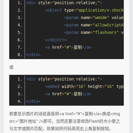
<div
style
=
"
position
:
relative
;
"
>
<object
type
=
"application/x-shockwave
<param
name
=
"wmode"
value
=
"tr
<param
name
=
"allowScriptAcces
<param
name
=
"flashvars"
value
</object>
<a
href
=
"#"
>
复制
</a>
</div>
或
<div
style
=
"
position
:
relative
;
"
>
<embed
width
=
"16"
height
=
"16"
type
=
"a
<a
href
=
"#"
>
复制
</a>
</div>
若要显示图片的话就直接将<a href="#">复制</a>换成<img
src="图片地址" />即可，当然还要注意修改Flash的大小使之
与文字或图片匹配，效果如同代码高亮右上角复制按钮。