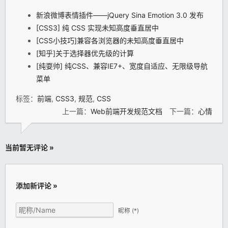
新浪微博表情插件——jQuery Sina Emotion 3.0 发布
[CSS3] 纯 CSS 实现未知高度垂直居中
[CSS小技巧]兼容各浏览器的未知高度垂直居中
[知乎]关于选择器优先级的计算
[纯耍帅] 纯CSS、兼容IE7+、宽度自适应、无限级导航
菜单
标签：
前端
,
CSS3
,
规范
,
CSS
上一篇：
Web前端开发规范文档
下一篇：
心情
当前暂无评论 »
添加新评论 »
昵称
(*)