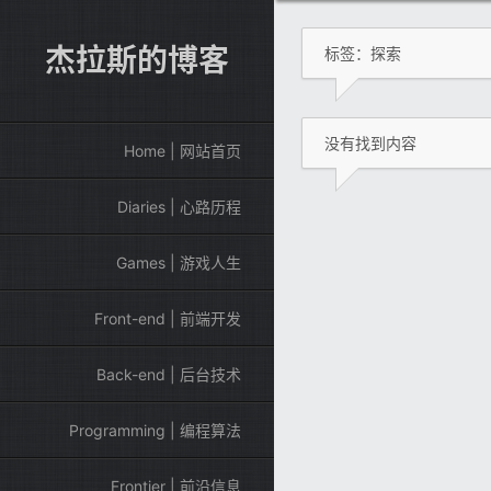
杰拉斯的博客
标签：探索
没有找到内容
Home | 网站首页
Diaries | 心路历程
Games | 游戏人生
Front-end | 前端开发
Back-end | 后台技术
Programming | 编程算法
Frontier | 前沿信息